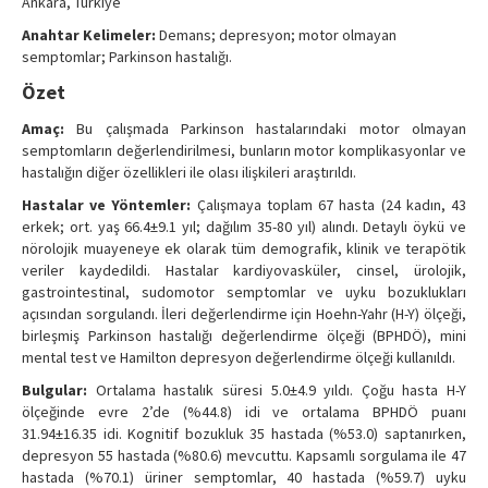
Ankara, Türkiye
Anahtar Kelimeler:
Demans; depresyon; motor olmayan
semptomlar; Parkinson hastalığı.
Özet
Amaç:
Bu çalışmada Parkinson hastalarındaki motor olmayan
semptomların değerlendirilmesi, bunların motor komplikasyonlar ve
hastalığın diğer özellikleri ile olası ilişkileri araştırıldı.
Hastalar ve Yöntemler:
Çalışmaya toplam 67 hasta (24 kadın, 43
erkek; ort. yaş 66.4±9.1 yıl; dağılım 35-80 yıl) alındı. Detaylı öykü ve
nörolojik muayeneye ek olarak tüm demografik, klinik ve terapötik
veriler kaydedildi. Hastalar kardiyovasküler, cinsel, ürolojik,
gastrointestinal, sudomotor semptomlar ve uyku bozuklukları
açısından sorgulandı. İleri değerlendirme için Hoehn-Yahr (H-Y) ölçeği,
birleşmiş Parkinson hastalığı değerlendirme ölçeği (BPHDÖ), mini
mental test ve Hamilton depresyon değerlendirme ölçeği kullanıldı.
Bulgular:
Ortalama hastalık süresi 5.0±4.9 yıldı. Çoğu hasta H-Y
ölçeğinde evre 2’de (%44.8) idi ve ortalama BPHDÖ puanı
31.94±16.35 idi. Kognitif bozukluk 35 hastada (%53.0) saptanırken,
depresyon 55 hastada (%80.6) mevcuttu. Kapsamlı sorgulama ile 47
hastada (%70.1) üriner semptomlar, 40 hastada (%59.7) uyku