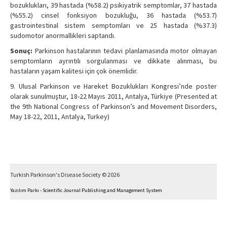
bozuklukları, 39 hastada (%58.2) psikiyatrik semptomlar, 37 hastada
(%55.2) cinsel fonksiyon bozukluğu, 36 hastada (%53.7)
gastrointestinal sistem semptomları ve 25 hastada (%37.3)
sudomotor anormallikleri saptandı.
Sonuç:
Parkinson hastalarının tedavi planlamasında motor olmayan
semptomların ayrıntılı sorgulanması ve dikkate alınması, bu
hastaların yaşam kalitesi için çok önemlidir.
9. Ulusal Parkinson ve Hareket Bozuklukları Kongresi’nde poster
olarak sunulmuştur, 18-22 Mayıs 2011, Antalya, Türkiye (Presented at
the 9th National Congress of Parkinson’s and Movement Disorders,
May 18-22, 2011, Antalya, Turkey)
Turkish Parkinson's Disease Society © 2026
Yazılım Parkı - Scientific Journal Publishing and Management System
This work is licensed under a
Creative Commons 4.0 International License
.