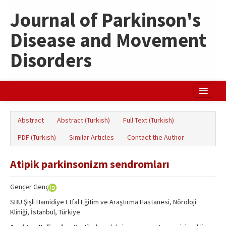
Journal of Parkinson's
Disease and Movement
Disorders
Home
Abstract
Abstract (Turkish)
Full Text (Turkish)
Search Articles
PDF (Turkish)
Similar Articles
Contact the Author
Türkçe
Atipik parkinsonizm sendromları
Gençer Genç
SBÜ Şişli Hamidiye Etfal Eğitim ve Araştırma Hastanesi, Nöroloji
Kliniği, İstanbul, Türkiye