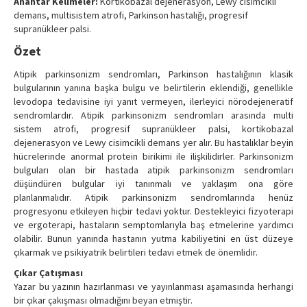
Anahtar Kelimeler:
Kortikobazal dejenerasyon, Lewy cisimcikli
demans, multisistem atrofi, Parkinson hastalığı, progresif
supranükleer palsi.
Özet
Atipik parkinsonizm sendromları, Parkinson hastalığının klasik
bulgularının yanına başka bulgu ve belirtilerin eklendiği, genellikle
levodopa tedavisine iyi yanıt vermeyen, ilerleyici nörodejeneratif
sendromlardır. Atipik parkinsonizm sendromları arasında multi
sistem atrofi, progresif supranükleer palsi, kortikobazal
dejenerasyon ve Lewy cisimcikli demans yer alır. Bu hastalıklar beyin
hücrelerinde anormal protein birikimi ile ilişkilidirler. Parkinsonizm
bulguları olan bir hastada atipik parkinsonizm sendromları
düşündüren bulgular iyi tanınmalı ve yaklaşım ona göre
planlanmalıdır. Atipik parkinsonizm sendromlarında henüz
progresyonu etkileyen hiçbir tedavi yoktur. Destekleyici fizyoterapi
ve ergoterapi, hastaların semptomlarıyla baş etmelerine yardımcı
olabilir. Bunun yanında hastanın yutma kabiliyetini en üst düzeye
çıkarmak ve psikiyatrik belirtileri tedavi etmek de önemlidir.
Çıkar Çatışması
Yazar bu yazının hazırlanması ve yayınlanması aşamasında herhangi
bir çıkar çakışması olmadığını beyan etmiştir.